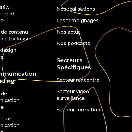
nity
Nos réalisations
ement
se
Les témoignages
 de contenu
Nos actus
ing Toulouse
Nos podcasts
 design
se
Secteurs
Spécifiques
mmunication
nding
Secteur rencontre
Secteur vidéo
 de
surveillance
ication
se
Secteur formation
ie de
ication