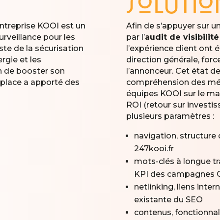
solutio
ntreprise KOOI est un
Afin de s’appuyer sur u
urveillance pour les
par l’
audit de visibilité
ste de la sécurisation
l’expérience client ont 
rgie et les
direction générale, forc
in de booster son
l’annonceur. Cet état de
n place a apporté des
compréhension des métie
équipes KOOI sur le mar
ROI (retour sur investis
plusieurs paramètres :
navigation, structure
247kooi.fr
mots-clés à longue tr
KPI des campagnes 
netlinking, liens inter
existante du SEO
contenus, fonctionnal