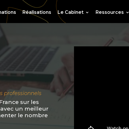
ations
Réalisations
Le Cabinet
Ressources
es professionnels
 France sur les
 avec un meilleur
enter le nombre