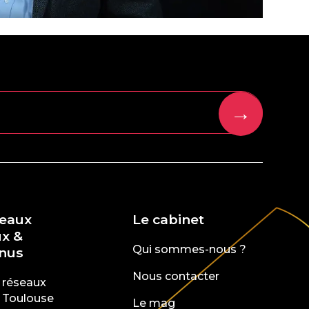
→
seaux
Le cabinet
ux &
Qui sommes-nous ?
nus
Nous contacter
 réseaux
 Toulouse
Le mag