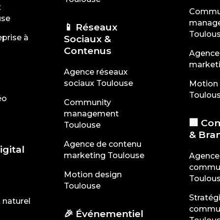
t
Commu
use
manag
📱 Réseaux
Toulou
prise à
Sociaux &
Contenus
Agence
market
Agence réseaux
sociaux Toulouse
Motion
Toulou
éo
Community
management
🏢 Co
Toulouse
& Bra
Agence de contenu
gital
marketing Toulouse
Agence
commun
Motion design
Toulou
Toulouse
Stratég
naturel
commun
🎉 Événementiel