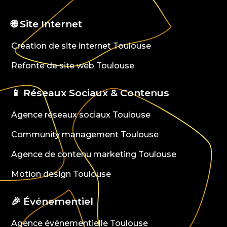
🌐 Site Internet
Création de site internet Toulouse
Refonte de site web Toulouse
📱 Réseaux Sociaux & Contenus
Agence réseaux sociaux Toulouse
Community management Toulouse
Agence de contenu marketing Toulouse
Motion design Toulouse
🎉 Événementiel
Agence événementielle Toulouse