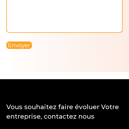
Envoyer
A
l
t
e
r
n
a
t
i
Vous souhaitez faire évoluer Votre
v
entreprise, contactez nous
e
: