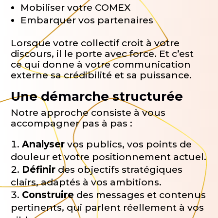
Mobiliser votre COMEX
Embarquer vos partenaires
Lorsque votre collectif croit à votre
discours, il le porte avec force. Et c’est
ce qui donne à votre communication
externe sa crédibilité et sa puissance.
Une démarche structurée
Notre approche consiste à vous
accompagner pas à pas :
Analyser
vos publics, vos points de
douleur et votre positionnement actuel.
Définir
des objectifs stratégiques
clairs, adaptés à vos ambitions.
Construire
des messages et contenus
pertinents, qui parlent réellement à vos