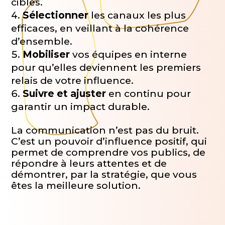
cibles.
Sélectionner
les canaux les plus
efficaces, en veillant à la cohérence
d’ensemble.
Mobiliser
vos équipes en interne
pour qu’elles deviennent les premiers
relais de votre influence.
Suivre et ajuster
en continu pour
garantir un impact durable.
La communication n’est pas du bruit.
C’est un pouvoir d’influence positif, qui
permet de comprendre vos publics, de
répondre à leurs attentes et de
démontrer, par la stratégie, que vous
êtes la meilleure solution.