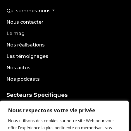
Qui sommes-nous ?
Nous contacter
Le mag
Nos réalisations
Les témoignages
Nos actus
Nos podcasts
Secteurs Spécifiques
Secteur rencontre
Nous respectons votre vie privée
Secteur vidéo surveillance
Nous utilisons des cookies sur notre site Web pour vous
offrir l'expérience la plus pertinente en mémorisant vos
Secteur formation