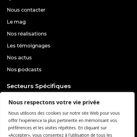
Nous contacter
Le mag
Nos réalisations
Les témoignages
Nos actus
Nos podcasts
Secteurs Spécifiques
Secteur rencontre
Nous respectons votre vie privée
Secteur vidéo surveillance
Nous utilisons des cookies sur notre site Web pour vous
offrir l'expérience la plus pertinente en mémorisant vos
Secteur formation
préférences et les visites répétées. En cliquant sur
«Accepter», vous consentez à l'utilisation de tous les